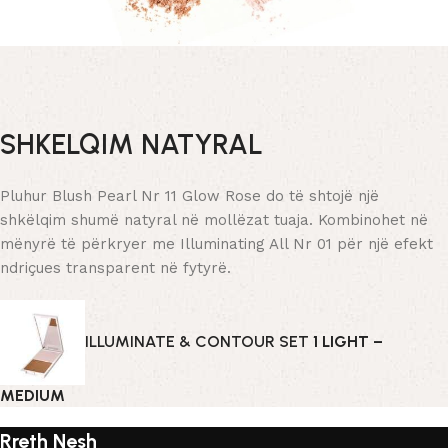
SHKELQIM NATYRAL
Pluhur Blush Pearl Nr 11 Glow Rose do të shtojë një
shkëlqim shumë natyral në mollëzat tuaja. Kombinohet në
mënyrë të përkryer me Illuminating All Nr 01 për një efekt
ndriçues transparent në fytyrë.
ILLUMINATE & CONTOUR SET
1 LIGHT –
MEDIUM
Rreth Nesh