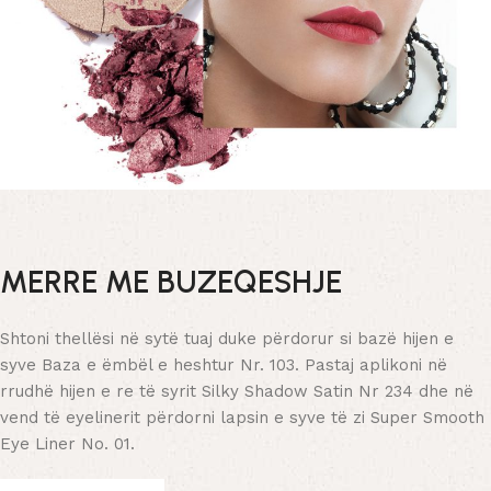
MERRE ME BUZEQESHJE
Shtoni thellësi në sytë tuaj duke përdorur si bazë hijen e
syve Baza e ëmbël e heshtur Nr. 103. Pastaj aplikoni në
rrudhë hijen e re të syrit Silky Shadow Satin Nr 234 dhe në
vend të eyelinerit përdorni lapsin e syve të zi Super Smooth
Eye Liner No. 01.