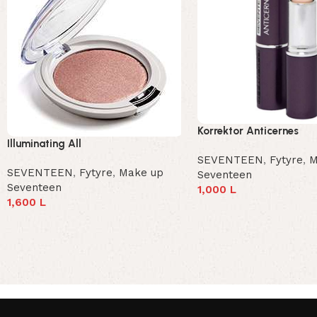
Korrektor Anticernes
Illuminating All
SEVENTEEN
,
Fytyre
,
M
SEVENTEEN
,
Fytyre
,
Make up
Seventeen
Seventeen
1,000
L
1,600
L
Add To Cart
Add To Cart
Read More