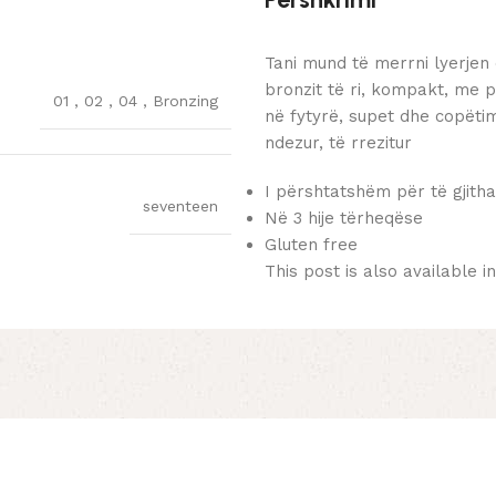
Tani mund të merrni lyerjen
bronzit të ri, kompakt, me 
01
,
02
,
04
,
Bronzing
në fytyrë, supet dhe copëtim
ndezur, të rrezitur
I përshtatshëm për të gjitha
seventeen
Në 3 hije tërheqëse
Gluten free
This post is also available i