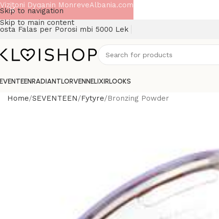
Vizitoni Dyqanin MonreveAlbania.com
Skip to navigation
Skip to main content
osta Falas per Porosi mbi 5000 Lek
EVENTEEN
RADIANT
LORVENN
ELIXIR
LOOKS
Home
SEVENTEEN
Fytyre
Bronzing Powder