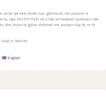
 e verës që keni ëndërruar gjithmonë me pluhurin e
perla, nga SEVENTEEN në 3 hije tërheqëse! Aplikojeni atë
in dhe kapni të gjitha shikimet me pamjen tuaj të re të
 llojet e lëkurës
n:
English