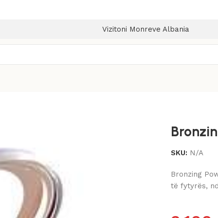
Vizitoni Monreve Albania
Bronzi
SKU:
N/A
Bronzing Pow
të fytyrës, n