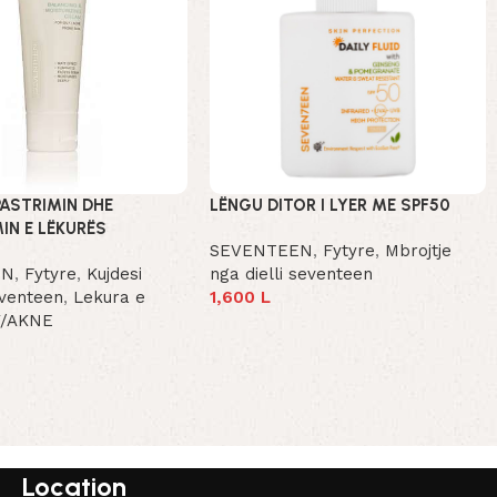
PASTRIMIN DHE
LËNGU DITOR I LYER ME SPF50
MIN E LËKURËS
SEVENTEEN
,
Fytyre
,
Mbrojtje
EN
,
Fytyre
,
Kujdesi
nga dielli seventeen
eventeen
,
Lekura e
1,600
L
Add To Cart
LY/AKNE
t
Location