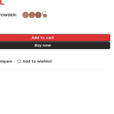
L
POWDER
Add to cart
Buy now
ompare
Add to wishlist