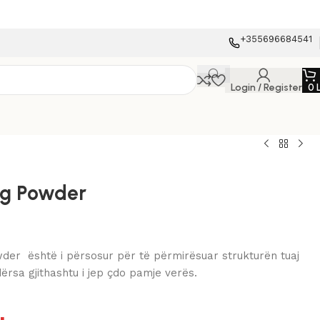
+355696684541
Login / Register
0
ng Powder
der është i përsosur për të përmirësuar strukturën tuaj
dërsa gjithashtu i jep çdo pamje verës.