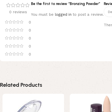
Be the first to review “Bronzing Powder”
Revi
0 reviews
You must be
logged in
to post a review.
0
Ther
0
0
0
0
Related Products