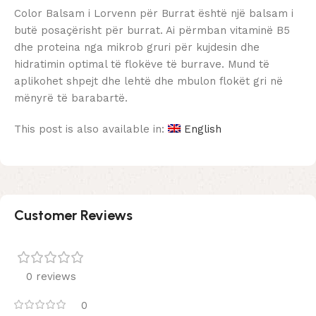
Color Balsam i Lorvenn për Burrat është një balsam i
butë posaçërisht për burrat. Ai përmban vitaminë B5
dhe proteina nga mikrob gruri për kujdesin dhe
hidratimin optimal të flokëve të burrave. Mund të
aplikohet shpejt dhe lehtë dhe mbulon flokët gri në
mënyrë të barabartë.
This post is also available in:
English
Customer Reviews
0 reviews
0