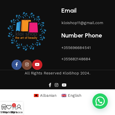
Email
kloishop11@gmail.com
Number Phone
+355696684541
+355682148684
All Rights Reserved KloiShop 2024.
Albanian
English
0
Shop
Wishlist
My account
Cart