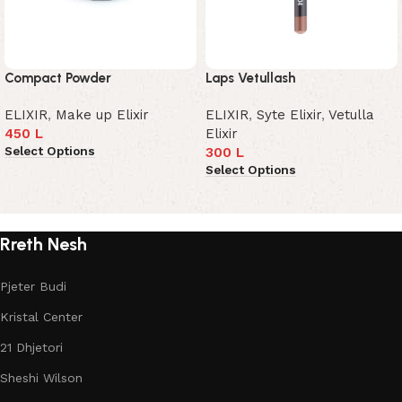
Compact Powder
Laps Vetullash
ELIXIR
,
Make up Elixir
ELIXIR
,
Syte Elixir
,
Vetulla
450
L
Elixir
Select Options
300
L
Select Options
Read More
Rreth Nesh
Pjeter Budi
Kristal Center
21 Dhjetori
Sheshi Wilson