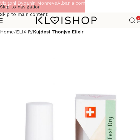
Vizitoni Dyqanin MonreveAlbania.com
Skip to navigation
Skip to main content
0
Home
ELIXIR
Kujdesi Thonjve Elixir