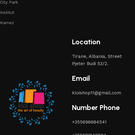
City Park
Institut
Kamez
Location
Tirane, Albania, Street
Pjeter Budi 53/2.
Email
kloishop11@gmail.com
Number Phone
+355696684541