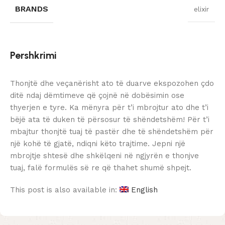
BRANDS
elixir
Pershkrimi
Thonjtë dhe veçanërisht ato të duarve ekspozohen çdo
ditë ndaj dëmtimeve që çojnë në dobësimin ose
thyerjen e tyre. Ka mënyra për t’i mbrojtur ato dhe t’i
bëjë ata të duken të përsosur të shëndetshëm! Për t’i
mbajtur thonjtë tuaj të pastër dhe të shëndetshëm për
një kohë të gjatë, ndiqni këto trajtime. Jepni një
mbrojtje shtesë dhe shkëlqeni në ngjyrën e thonjve
tuaj, falë formulës së re që thahet shumë shpejt.
This post is also available in:
English