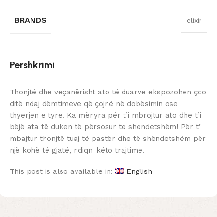
BRANDS
elixir
Pershkrimi
Thonjtë dhe veçanërisht ato të duarve ekspozohen çdo
ditë ndaj dëmtimeve që çojnë në dobësimin ose
thyerjen e tyre. Ka mënyra për t’i mbrojtur ato dhe t’i
bëjë ata të duken të përsosur të shëndetshëm! Për t’i
mbajtur thonjtë tuaj të pastër dhe të shëndetshëm për
një kohë të gjatë, ndiqni këto trajtime.
This post is also available in:
English