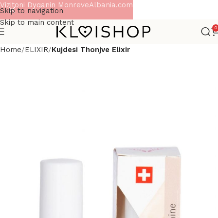
Vizitoni Dyqanin MonreveAlbania.com
Skip to navigation
Skip to main content
0
Home
ELIXIR
Kujdesi Thonjve Elixir