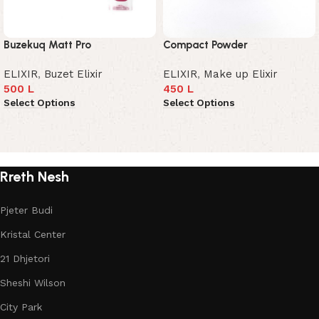
Buzekuq Matt Pro
Compact Powder
ELIXIR
,
Buzet Elixir
ELIXIR
,
Make up Elixir
500
L
450
L
Select Options
Select Options
Read More
Rreth Nesh
Pjeter Budi
Kristal Center
21 Dhjetori
Sheshi Wilson
City Park