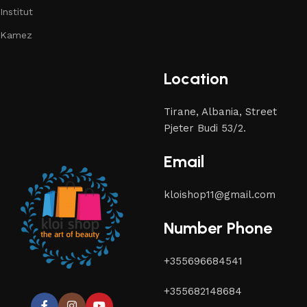
Institut
Kamez
Location
Tirane, Albania, Street
Pjeter Budi 53/2.
Email
kloishop11@gmail.com
Number Phone
+355696684541
+355682148684