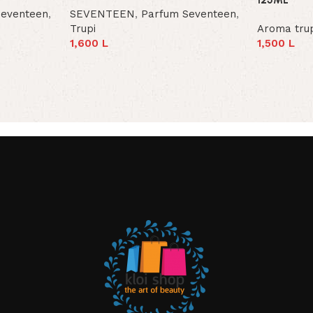
Seventeen
,
SEVENTEEN
,
Parfum Seventeen
,
Trupi
Aroma tru
1,600
L
1,500
L
Add To Cart
Add To Car