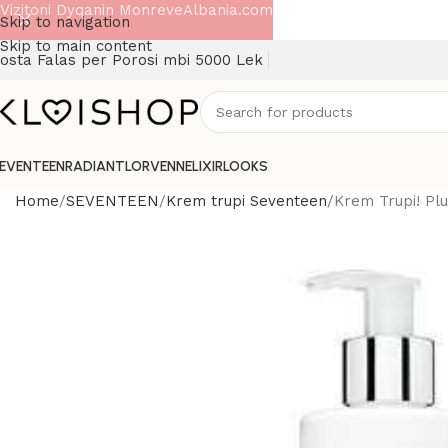
Vizitoni Dyqanin MonreveAlbania.com
Skip to navigation
Skip to main content
osta Falas per Porosi mbi 5000 Lek
EVENTEEN
RADIANT
LORVENN
ELIXIR
LOOKS
Home
SEVENTEEN
Krem trupi Seventeen
Krem Trupi! Pl