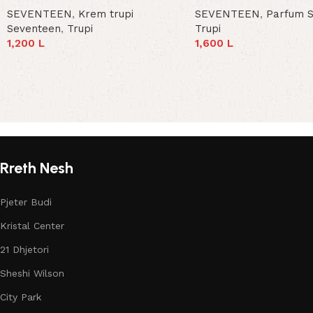
SEVENTEEN
,
Krem trupi
SEVENTEEN
,
Parfum 
Seventeen
,
Trupi
Trupi
1,200
L
1,600
L
Add To Cart
Add To Cart
Read More
Rreth Nesh
Pjeter Budi
Kristal Center
21 Dhjetori
Sheshi Wilson
City Park