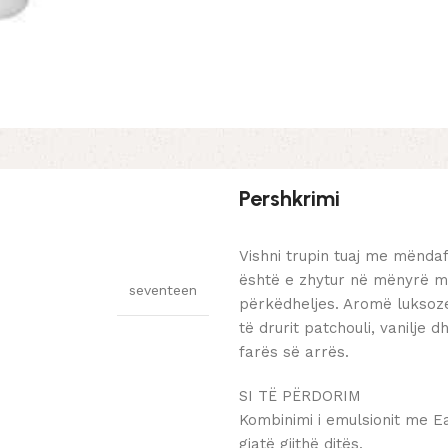
Pershkrimi
Vishni trupin tuaj me mëndaf
është e zhytur në mënyrë ma
seventeen
përkëdheljes. Aromë luksoze
të drurit patchouli, vanilje
farës së arrës.
SI TË PËRDORIM
Kombinimi i emulsionit me Ea
gjatë gjithë ditës.