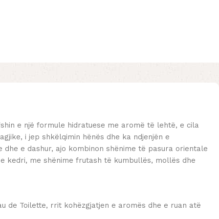
shin e një formule hidratuese me aromë të lehtë, e cila
gjike, i jep shkëlqimin hënës dhe ka ndjenjën e
 dhe e dashur, ajo kombinon shënime të pasura orientale
 dhe kedri, me shënime frutash të kumbullës, mollës dhe
u de Toilette, rrit kohëzgjatjen e aromës dhe e ruan atë