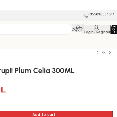
+355696684541
Login / Register
0
upi! Plum Celia 300ML
0
L
Add to cart