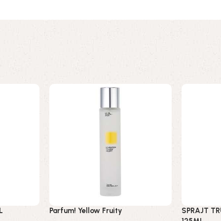
L
Parfum! Yellow Fruity
SPRAJT TR
125ML