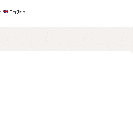
n:
English