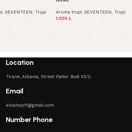
pi
,
SEVENTEEN
,
Trupi
Aroma trupi
,
SEVENTEEN
,
Trupi
1,500
L
t
Add To Cart
Location
Tirane, Albania, Street Pjeter Budi 53/2.
Email
kloishop11@gmail.com
Number Phone