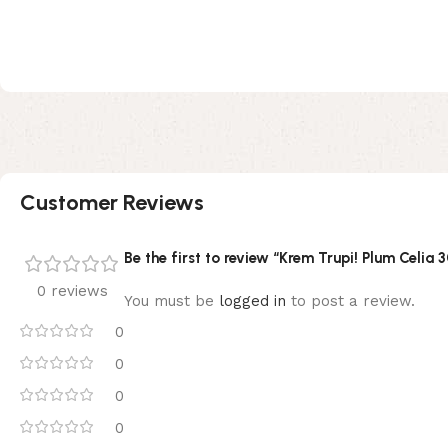
Customer Reviews
Be the first to review “Krem Trupi! Plum Celia
0 reviews
You must be
logged in
to post a review.
0
0
0
0