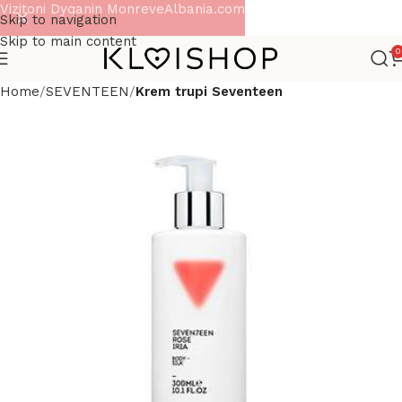
Vizitoni Dyqanin MonreveAlbania.com
Skip to navigation
Skip to main content
0
Home
SEVENTEEN
Krem trupi Seventeen