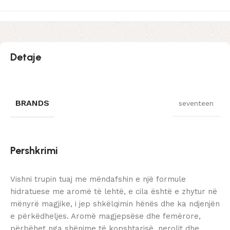
Detaje
BRANDS
seventeen
Pershkrimi
Vishni trupin tuaj me mëndafshin e një formule
hidratuese me aromë të lehtë, e cila është e zhytur në
mënyrë magjike, i jep shkëlqimin hënës dhe ka ndjenjën
e përkëdheljes. Aromë magjepsëse dhe femërore,
përbëhet nga shënime të kopshtarisë, nerolit dhe