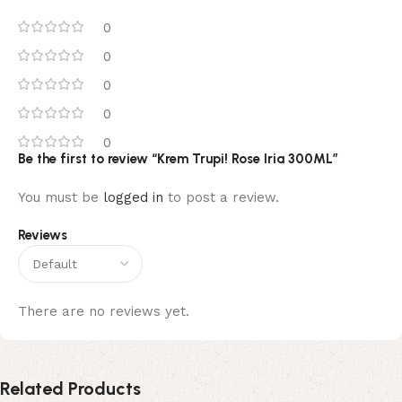
0
0
0
0
0
Be the first to review “Krem Trupi! Rose Iria 300ML”
You must be
logged in
to post a review.
Reviews
There are no reviews yet.
Related Products