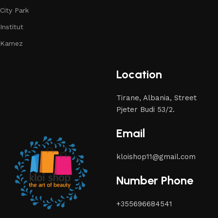
City Park
Institut
Kamez
Location
Tirane, Albania, Street
Pjeter Budi 53/2.
Email
kloishop11@gmail.com
Number Phone
+355696684541