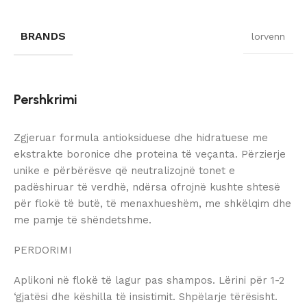
BRANDS
lorvenn
Pershkrimi
Zgjeruar formula antioksiduese dhe hidratuese me
ekstrakte boronice dhe proteina të veçanta. Përzierje
unike e përbërësve që neutralizojnë tonet e
padëshiruar të verdhë, ndërsa ofrojnë kushte shtesë
për flokë të butë, të menaxhueshëm, me shkëlqim dhe
me pamje të shëndetshme.
PERDORIMI
Aplikoni në flokë të lagur pas shampos. Lërini për 1-2
‘gjatësi dhe këshilla të insistimit. Shpëlarje tërësisht.