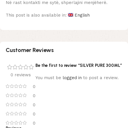
Në rast kontakti me sytë, shperlajini menjëherë.
This post is also available in:
English
Customer Reviews
Be the first to review “SILVER PURE 300ML”
0 reviews
You must be
logged in
to post a review.
0
0
0
0
0