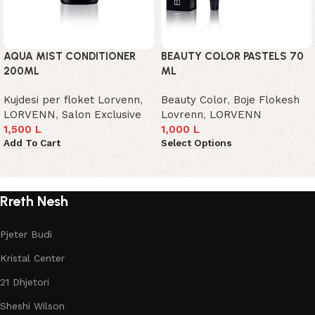
AQUA MIST CONDITIONER
BEAUTY COLOR PASTELS 70
200ML
ML
Kujdesi per floket Lorvenn
,
Beauty Color
,
Boje Flokesh
LORVENN
,
Salon Exclusive
Lovrenn
,
LORVENN
1,500
L
1,000
L
Add To Cart
Select Options
Read More
Rreth Nesh
Pjeter Budi
Kristal Center
21 Dhjetori
Sheshi Wilson