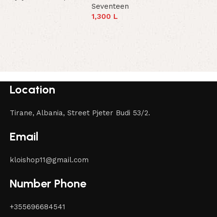
Seventeen
1,300
L
Select Options
t
Location
Tirane, Albania, Street Pjeter Budi 53/2.
Email
kloishop11@gmail.com
Number Phone
+355696684541