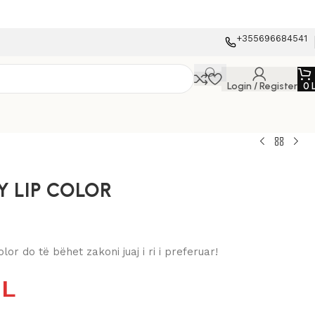
+355696684541
Login / Register
0
Y LIP COLOR
lor do të bëhet zakoni juaj i ri i preferuar!
0
L