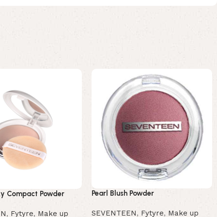
Pearl Blush Powder
lky Compact Powder
SEVENTEEN
,
Fytyre
,
Make up
EN
,
Fytyre
,
Make up