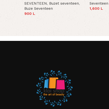
SEVENTEEN
,
Buzet seventeen
,
Seventeen
Buze Seventeen
1,600
L
Add To Car
900
L
Select Options