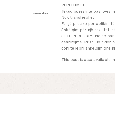
PËRFITIMET
Tekuq buzësh të pashlyeshm
seventeen
Nuk transferohet
Furçë precize për aplikim të
Shkëlqim për një rezultat in
SI TË PËRDORIM: Ne së pari 
dëshirojmë. Prisni 30 ” deri
doni të jepni shkëlqim dhe h
This post is also available i