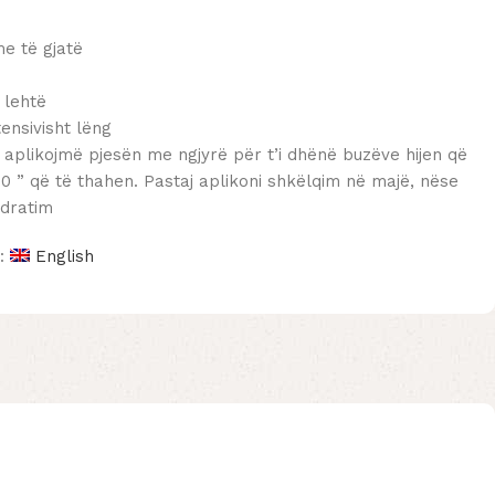
e të gjatë
 lehtë
tensivisht lëng
aplikojmë pjesën me ngjyrë për t’i dhënë buzëve hijen që
 50 ” që të thahen. Pastaj aplikoni shkëlqim në majë, nëse
idratim
n:
English