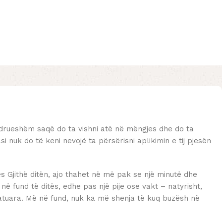
drueshëm saqë do ta vishni atë në mëngjes dhe do ta
asi nuk do të keni nevojë ta përsërisni aplikimin e tij pjesën
ës Gjithë ditën, ajo thahet në më pak se një minutë dhe
 në fund të ditës, edhe pas një pije ose vakt – natyrisht,
ratuara. Më në fund, nuk ka më shenja të kuq buzësh në