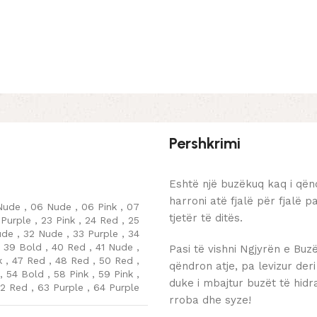
Pershkrimi
Eshtë një buzëkuq kaq i qën
harroni atë fjalë për fjalë p
Nude
,
06 Nude
,
06 Pink
,
07
tjetër të ditës.
 Purple
,
23 Pink
,
24 Red
,
25
ude
,
32 Nude
,
33 Purple
,
34
,
39 Bold
,
40 Red
,
41 Nude
,
Pasi të vishni Ngjyrën e Buz
k
,
47 Red
,
48 Red
,
50 Red
,
qëndron atje, pa levizur deri
,
54 Bold
,
58 Pink
,
59 Pink
,
duke i mbajtur buzët të hid
2 Red
,
63 Purple
,
64 Purple
rroba dhe syze!