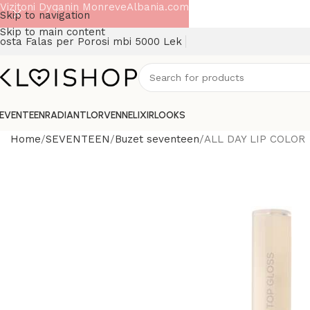
Vizitoni Dyqanin MonreveAlbania.com
Skip to navigation
Skip to main content
osta Falas per Porosi mbi 5000 Lek
EVENTEEN
RADIANT
LORVENN
ELIXIR
LOOKS
Home
SEVENTEEN
Buzet seventeen
ALL DAY LIP COLOR