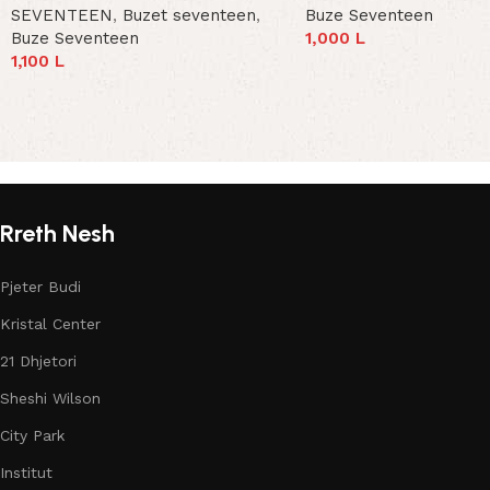
SEVENTEEN
,
Buzet seventeen
,
Buze Seventeen
Buze Seventeen
1,000
L
Select Options
1,100
L
Select Options
Read More
Rreth Nesh
Pjeter Budi
Kristal Center
21 Dhjetori
Sheshi Wilson
City Park
Institut